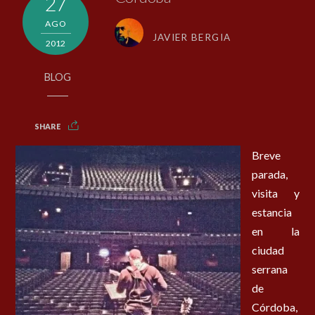
27
AGO
JAVIER BERGIA
2012
BLOG
SHARE
Breve
parada,
visita y
estancia
en la
ciudad
serrana
de
Córdoba,