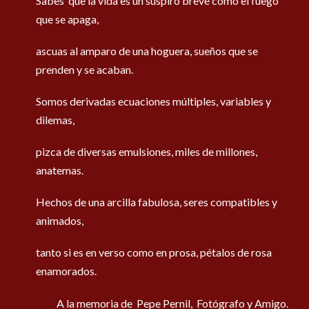
Sabes que la vida es un suspiro
breve como el fuego
que se apaga,
ascuas al amparo de una hoguera,
sueños que se
prenden y se acaban.
Somos derivadas ecuaciones
múltiples, variables y
dilemas,
pizca de diversas emulsiones,
miles de millones,
anatemas.
Hechos de una arcilla fabulosa,
seres compatibles y
animados,
tanto si es en verso como en prosa,
pétalos de rosa
enamorados.
A la memoria de Pepe Pernil, Fotógrafo y Amigo.