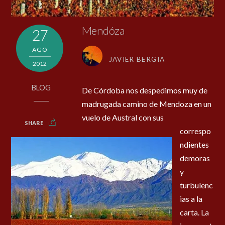
Mendóza
27
AGO
JAVIER BERGIA
2012
BLOG
De Córdoba nos despedimos muy de
madrugada camino de Mendoza en un
vuelo de Austral con sus
SHARE
correspo
ndientes
demoras
y
turbulenc
ias a la
carta. La