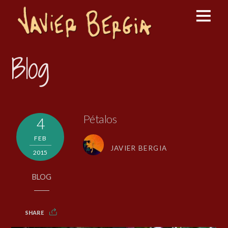
Blog
Pétalos
4
FEB
JAVIER BERGIA
2015
BLOG
SHARE