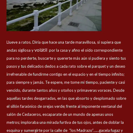
Llueve a ratos. Diría que hace una tarde maravillosa, si supiera que
volátil
andas sigilosa y
por la casa y afino el oído correspondiente
para no perderte, buscarte y quererte más aún si pudiera y siento tus
pasos y tus delicados dedos a cada rato sobre el parquet y un deseo
irrefrenable de fundirme contigo en el espacio y en el tiempo infinito;
para siempre y jamás. Te espere, me tome mi tiempo, paciente y casi
vencido, durante tantos años y otoños y primaveras voraces. Desde
aquellas tardes desgarradas, en las que absorto y desplomado sobre
el sillón faraónico de orejas verde; frente al imponente ventanal del
salón de Cedaceros, escaparate de un mundo de apenas unos
metros; imploraba una mirada furtiva de tus ojos, antes de doblar la
esquina y sumergirte por la calle de “los Madrazo“……gacela fugaz y